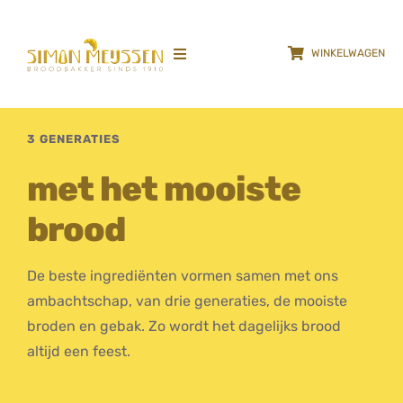
Ga
naar
WINKELWAGEN
inhoud
Toggle
Navigation
HOME
3 GENERATIES
Locaties
met het mooiste
brood
Over
GALLERY
De beste ingrediënten vormen samen met ons
ambachtschap, van drie generaties, de mooiste
Vacatures
broden en gebak. Zo wordt het dagelijks brood
altijd een feest.
Duurzaam verpakken