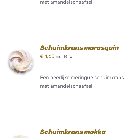
met amandelschaafsel.
Schuimkrans marasquin
TOEVOEGEN
€
1,65
incl. BTW
AAN
WINKELWAGEN
/
DETAILS
Een heerlijke meringue schuimkrans
met amandelschaafsel.
Schuimkrans mokka
TOEVOEGEN