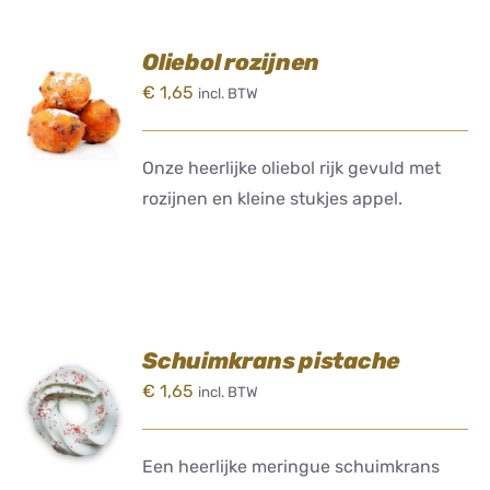
Oliebol rozijnen
TOEVOEGEN
€
1,65
incl. BTW
AAN
WINKELWAGEN
/
DETAILS
Onze heerlijke oliebol rijk gevuld met
rozijnen en kleine stukjes appel.
Schuimkrans pistache
TOEVOEGEN
€
1,65
incl. BTW
AAN
WINKELWAGEN
/
DETAILS
Een heerlijke meringue schuimkrans