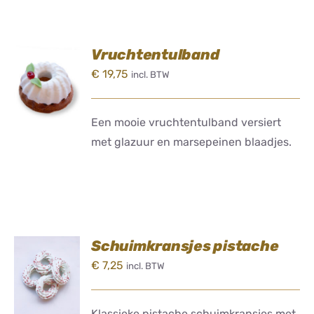
Vruchtentulband
TOEVOEGEN
€
19,75
incl. BTW
AAN
WINKELWAGEN
/
DETAILS
Een mooie vruchtentulband versiert
met glazuur en marsepeinen blaadjes.
Schuimkransjes pistache
TOEVOEGEN
€
7,25
incl. BTW
AAN
WINKELWAGEN
/
DETAILS
Klassieke pistache schuimkransjes met