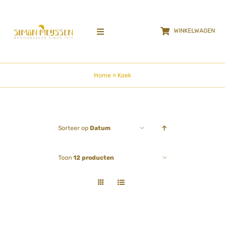
Ga
naar
WINKELWAGEN
inhoud
Toggle
Navigation
HOME
Home
»
Koek
Locaties
Over
Sorteer op
Datum
GALLERY
Toon
12 producten
Vacatures
Duurzaam verpakken