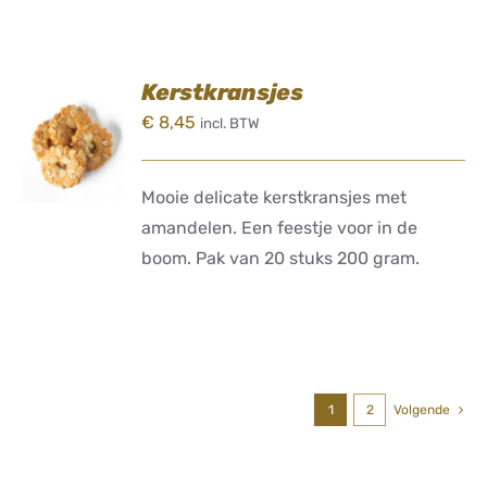
Kerstkransjes
TOEVOEGEN
€
8,45
incl. BTW
AAN
WINKELWAGEN
/
DETAILS
Mooie delicate kerstkransjes met
amandelen. Een feestje voor in de
boom. Pak van 20 stuks 200 gram.
1
2
Volgende