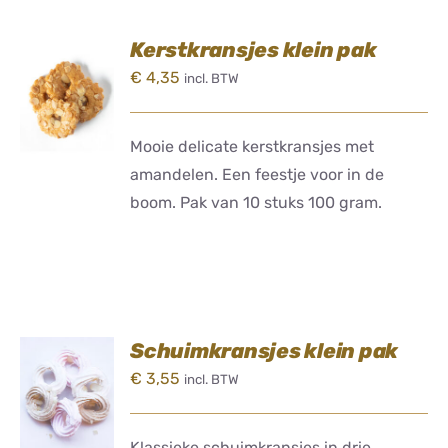
CONTACT
Kerstkransjes klein pak
TOEVOEGEN
€
4,35
incl. BTW
AAN
WINKELWAGEN
/
DETAILS
Mooie delicate kerstkransjes met
amandelen. Een feestje voor in de
boom. Pak van 10 stuks 100 gram.
Schuimkransjes klein pak
TOEVOEGEN
€
3,55
incl. BTW
AAN
WINKELWAGEN
/
DETAILS
Klassieke schuimkransjes in drie